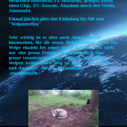
tierärztlich untersucht, 3 x entwurmt, geimpft, haben
einen Chip, EU-Ausweis, Abnahme durch den Verein,
Ahnentafel.
Einmal jährlich gibts eine Einladung für Alle zum
"Welpentreffen"
Sehr wichtig ist es aber auch , immer darauf
hinzuweisen, für die neuen Welpenbesitzer , wenn ein
Welpe einzieht bei seiner neuen Familie, ist es nicht
nur eine grosse Freude, gleichzeitig auch eine
grosse verantwortungsvolle Aufgabe den kleinen
Welpen weiter seinen Weg zu zeigen , mit Geduld
und Ausdauer, für ein harmonisches
zusammensein.