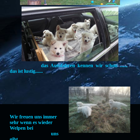
das Autofahren kennen wir schon ......
das ist lustig......
Wir freuen uns immer
sehr wenn es wieder
Welpen bei
uns
gibt.