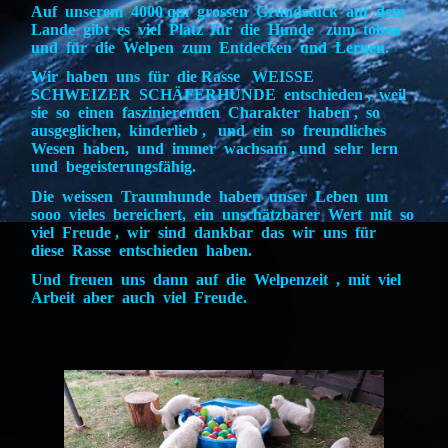
Auf unserem 4000 qm grossen Grundstück auf dem
Lande gibt es viel Platz für die Hunde zum toben
und für die Welpen zum Entdecken und Lernen.
Wir haben uns für die Rasse WEISSE
SCHWEIZER SCHÄFERHUNDE entschieden , weil
sie so einen faszinierenden Charakter haben , so
ausgeglichen, kinderlieb , und ein so freundliches
Wesen haben, und immer wachsam , und sehr lern
und begeisterungsfähig.
Die weissen Traumhunde haben unser Leben um
sooo vieles bereichert, ein unschätzbarer Wert mit so
viel Freude , wir sind dankbar das wir uns für
diese Rasse entschieden haben.
Und freuen uns dann auf die Welpenzeit , mit viel
Arbeit aber auch viel Freude.