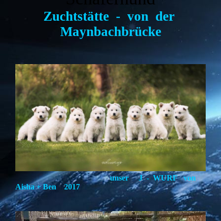
Zuchtstätte - von der
Maynbachbrücke
unser
J - WURF von
Aisha + Ben 2017