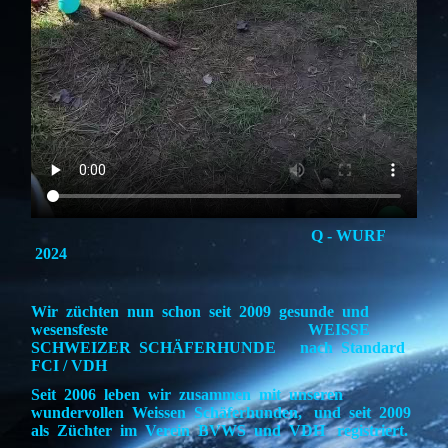
Q - WURF
2024
Wir züchten nun schon seit 2009 gesunde und
wesensfeste WEISSE
SCHWEIZER SCHÄFERHUNDE nach Standard
FCI / VDH
Seit 2006 leben wir zusammen mit unseren
wundervollen Weissen Schäferhunden, und seit 2009
als Züchter im Verein BVWS und VDH registriert.