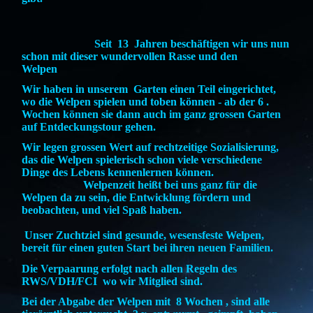
Seit 13 Jahren beschäftigen wir uns nun
schon mit dieser wundervollen Rasse und den
Welpen
.
Wir haben in unserem Garten einen Teil eingerichtet,
wo die Welpen spielen und toben können - ab der 6 .
Wochen können sie dann auch im ganz grossen Garten
auf Entdeckungstour gehen.
Wir legen grossen Wert auf rechtzeitige Sozialisierung,
das die Welpen spielerisch schon viele verschiedene
Dinge des Lebens kennenlernen können.
Welpenzeit heißt bei uns ganz für die
Welpen da zu sein, die Entwicklung fördern und
beobachten, und viel Spaß haben.
Unser Zuchtziel sind gesunde, wesensfeste Welpen,
bereit für einen guten Start bei ihren neuen Familien.
Die Verpaarung erfolgt nach allen Regeln des
RWS/VDH/FCI wo wir Mitglied sind.
Bei der Abgabe der Welpen mit 8 Wochen , sind alle